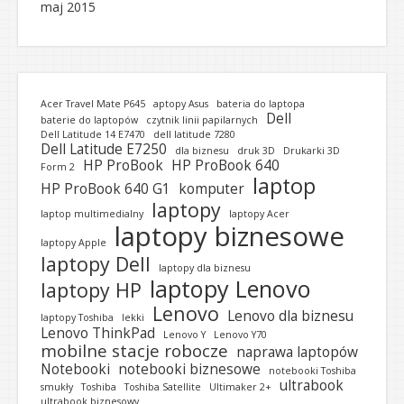
maj 2015
Acer Travel Mate P645
aptopy Asus
bateria do laptopa
Dell
baterie do laptopów
czytnik linii papilarnych
Dell Latitude 14 E7470
dell latitude 7280
Dell Latitude E7250
dla biznesu
druk 3D
Drukarki 3D
HP ProBook
HP ProBook 640
Form 2
laptop
HP ProBook 640 G1
komputer
laptopy
laptop multimedialny
laptopy Acer
laptopy biznesowe
laptopy Apple
laptopy Dell
laptopy dla biznesu
laptopy Lenovo
laptopy HP
Lenovo
Lenovo dla biznesu
laptopy Toshiba
lekki
Lenovo ThinkPad
Lenovo Y
Lenovo Y70
mobilne stacje robocze
naprawa laptopów
Notebooki
notebooki biznesowe
notebooki Toshiba
ultrabook
smukły
Toshiba
Toshiba Satellite
Ultimaker 2+
ultrabook biznesowy