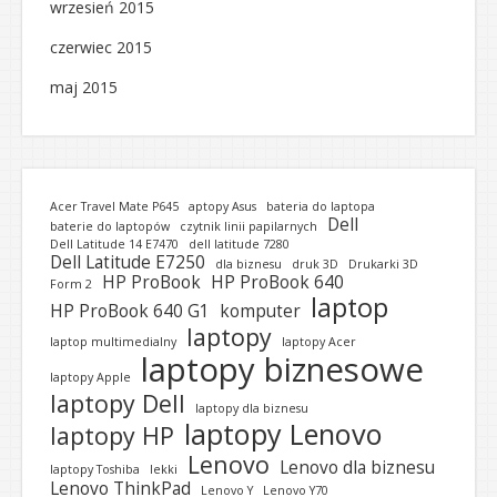
wrzesień 2015
czerwiec 2015
maj 2015
Acer Travel Mate P645
aptopy Asus
bateria do laptopa
Dell
baterie do laptopów
czytnik linii papilarnych
Dell Latitude 14 E7470
dell latitude 7280
Dell Latitude E7250
dla biznesu
druk 3D
Drukarki 3D
HP ProBook
HP ProBook 640
Form 2
laptop
HP ProBook 640 G1
komputer
laptopy
laptop multimedialny
laptopy Acer
laptopy biznesowe
laptopy Apple
laptopy Dell
laptopy dla biznesu
laptopy Lenovo
laptopy HP
Lenovo
Lenovo dla biznesu
laptopy Toshiba
lekki
Lenovo ThinkPad
Lenovo Y
Lenovo Y70